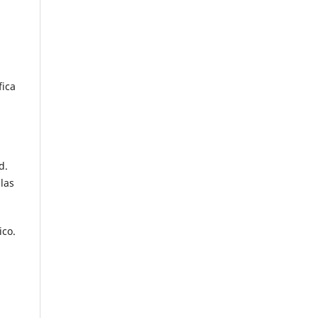
fica
d.
 las
ico.