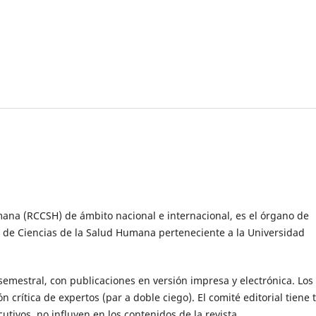
umana (RCCSH) de ámbito nacional e internacional, es el órgano de
ad de Ciencias de la Salud Humana perteneciente a la Universidad
semestral, con publicaciones en versión impresa y electrónica. Los
crítica de expertos (par a doble ciego). El comité editorial tiene t
utivos, no influyen en los contenidos de la revista.