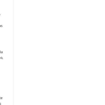
e
as
la
o,
te
s