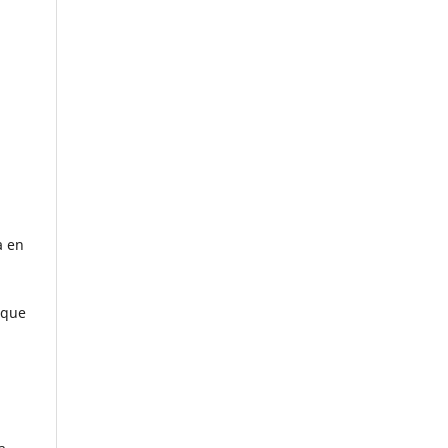
a en
 que