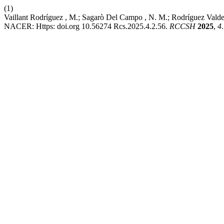
(1)
Vaillant Rodríguez , M.; Sagarò Del Campo , N. M.; Rodríguez 
NACER: Https: doi.org 10.56274 Rcs.2025.4.2.56.
RCCSH
2025
,
4
.